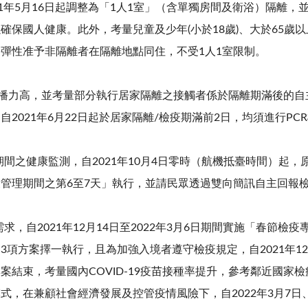
21年5月16日起調整為「1人1室」（含單獨房間及衛浴）隔離
確保國人健康。此外，考量兒童及少年(小於18歲)、大於65歲
彈性准予非隔離者在隔離地點同住，不受1人1室限制。
且其傳播力高，並考量部分執行居家隔離之接觸者係於隔離期滿後的自主
2021年6月22日起於居家隔離/檢疫期滿前2日，均須進行PC
理期間之健康監測，自2021年10月4日零時（航機抵臺時間）起，
管理期間之第6至7天」執行，並請民眾透過雙向簡訊自主回報
需求，自2021年12月14日至2022年3月6日期間實施「春節
3項方案擇一執行，且為加強入境者遵守檢疫規定，自2021年1
案結束，考量國內COVID-19疫苗接種率提升，參考鄰近國家
，在兼顧社會經濟發展及控管疫情風險下，自2022年3月7日、