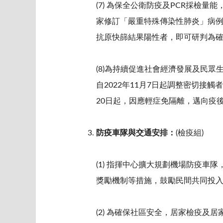
(7) 為保全公衛防疫及PCR採
家修訂「嚴重特殊傳染性肺炎」病
抗原快篩結果陽性者，即可研判為確定
(8)為持續促進社會經濟發展及民
自2022年11月7日起調整密切接
20日起，因應輕症免隔離，邁向疫
防疫車隊與交通安排：
(檢疫組)
(1) 指揮中心擴大規劃機場防疫
獎勵機制等措施，鼓勵民間共同投
(2) 為確保社區安全，居家檢疫