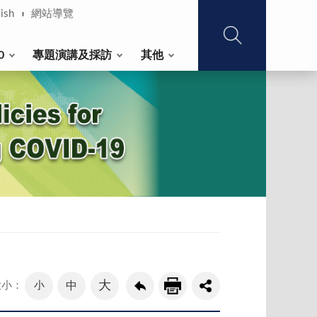
ish
網站導覽
0
專題演講及採訪
其他
大
小
中
大小：