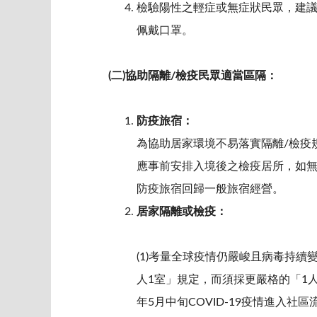
檢驗陽性之輕症或無症狀民眾，建議
佩戴口罩。
(
二
)
協助隔離
/
檢疫民眾適當區隔：
防疫旅宿：
為協助居家環境不易落實隔離/檢疫
應事前安排入境後之檢疫居所，如無
防疫旅宿回歸一般旅宿經營。
居家隔離或檢疫：
(1)考量全球疫情仍嚴峻且病毒持續
人1室」規定，而須採更嚴格的「1
年5月中旬COVID-19疫情進