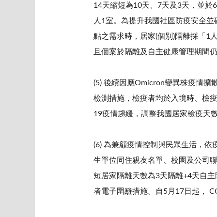
14天縮短為10天、7天及3天，並
人1室。為提升我國社區防疫安全並
點之需求時，居家(個別)隔離採「
且個案於隔離及自主健康管理期間仍
(5) 後續因應Omicron變異株
檢測措施，檢疫者均於入境時、檢疫第
19疫情趨緩，調整我國居家檢疫天數及
(6) 為兼顧疫情控制與民眾生活，
生單位同住親友名單、校園及公司聯
短居家隔離天數為3天隔離+4天自
者電子圍籬措施。自5月17日起， 