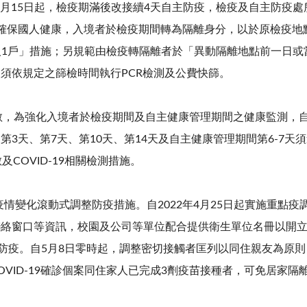
於6月15日起，檢疫期滿後改接續4天自主防疫，檢疫及自主防疫處
確保國人健康，入境者於檢疫期間轉為隔離身分，以於原檢疫地
1人1戶」措施；另規範由檢疫轉隔離者於「異動隔離地點前一日或
須依規定之篩檢時間執行PCR檢測及公費快篩。
疫情擴散，為強化入境者於檢疫期間及自主健康管理期間之健康監測，自
3天、第7天、第10天、第14天及自主健康管理期間第6-7天須進
COVID-19相關檢測措施。
依疫情變化滾動式調整防疫措施。自2022年4月25日起實施重
絡窗口等資訊，校園及公司等單位配合提供衛生單位名冊以開立
主防疫。自5月8日零時起，調整密切接觸者匡列以同住親友為原
COVID-19確診個案同住家人已完成3劑疫苗接種者，可免居家