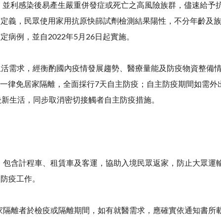
檢量能，並利感染後易產生嚴重併發症或死亡之高風險族群，儘速給
例定義，民眾使用家用抗原快篩試劑檢測結果陽性，不分年齡及
病例，並自2022年5月26日起實施。
眾生活需求，經衡酌國內疫情發展趨勢、醫療量能及防疫物資整備
觸者一律免居家隔離，全面採行7天自主防疫；自主防疫期間如需外出
後新生活，同步取消密切接觸者自主防疫措施。
車隊，包含計程車、租賃車及客運，協助入境民眾返家，防止大眾
入防疫工作。
及居家隔離者於檢疫或隔離期間，如有就醫需求，應確實依通知書