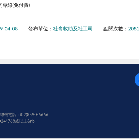
詢專線(免付費)
9-04-08
發布單位：
社會救助及社工司
點閱次數：
208
電話：(02)8590-6666
024*768或以上
&nb