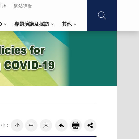
ish
網站導覽
0
專題演講及採訪
其他
大
小
中
大小：