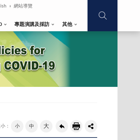
ish
網站導覽
0
專題演講及採訪
其他
大
小
中
大小：